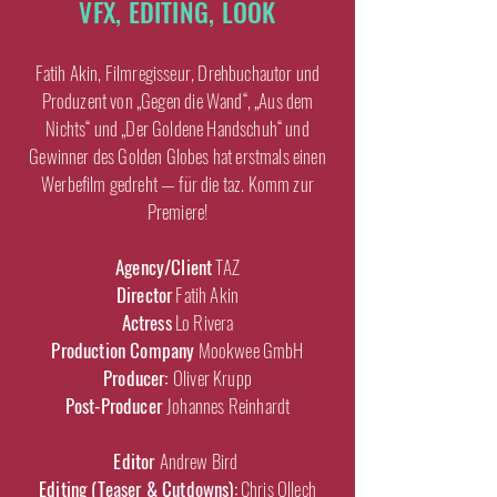
VFX, EDITING, LOOK
Fatih Akin, Filmregisseur, Drehbuchautor und
Produzent von „Gegen die Wand“, „Aus dem
Nichts“ und „Der Goldene Handschuh“ und
Gewinner des Golden Globes hat erstmals einen
Werbefilm gedreht — für die taz. Komm zur
Premiere!
Agency/Client
TAZ
Director
Fatih Akin
Actress
Lo Rivera
Production Company
Mookwee GmbH
Producer:
Oliver Krupp
Post-Producer
Johannes Reinhardt
Editor
Andrew Bird
Editing (Teaser & Cutdowns):
Chris Ollech