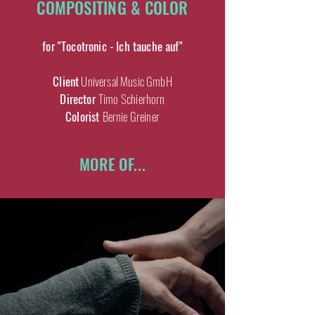
COMPOSITING & COLOR
for "Tocotronic - Ich tauche auf"
Client
Universal Music GmbH
Director
Timo Schierhorn
Colorist
Bernie Greiner
MORE OF...